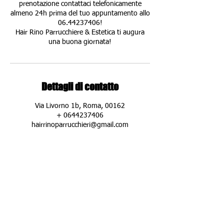
prenotazione contattaci telefonicamente
almeno 24h prima del tuo appuntamento allo
06.44237406!
Hair Rino Parrucchiere & Estetica ti augura
una buona giornata!
Dettagli di contatto
Via Livorno 1b, Roma, 00162
+ 0644237406
hairrinoparrucchieri@gmail.com
DOVE SIAMO:
Hair Rino Parrucchiere & Estetica
Via Livorno 1/b Roma
(zona Piazza