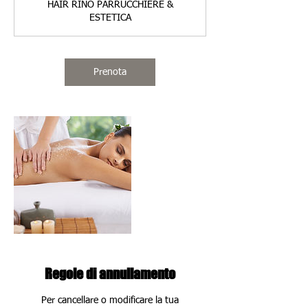
HAIR RINO PARRUCCHIERE &
3
ESTETICA
0
m
i
n
Prenota
u
t
i
Regole di annullamento
Per cancellare o modificare la tua