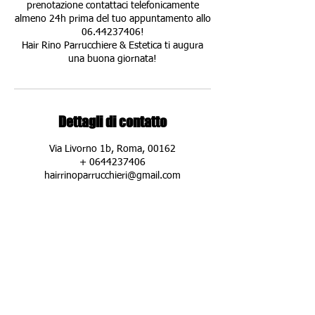
prenotazione contattaci telefonicamente
almeno 24h prima del tuo appuntamento allo
06.44237406!
Hair Rino Parrucchiere & Estetica ti augura
una buona giornata!
Dettagli di contatto
Via Livorno 1b, Roma, 00162
+ 0644237406
hairrinoparrucchieri@gmail.com
DOVE SIAMO:
Hair Rino Parrucchiere & Estetica
Via Livorno 1/b Roma
(zona Piazza