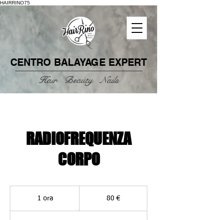
HAIRRINO75
CENTRO
BALAYAGE
EXPERT
Hair Beauty Nails
RADIOFREQUENZA
CORPO
80
euro
1 ora
1
80 €
o
r