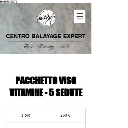
HAIRRINO75
CENTRO
BALAYAGE
EXPERT
Hair Beauty Nails
PACCHETTO VISO
VITAMINE - 5 SEDUTE
250
euro
1 ora
1
250 €
o
r