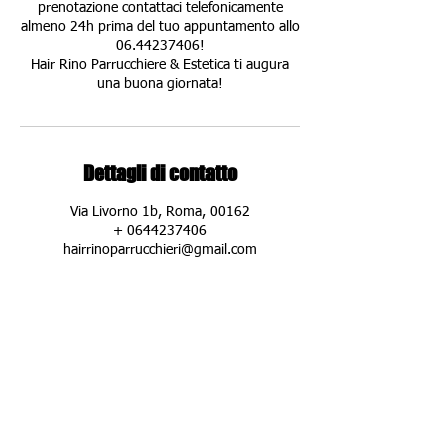
prenotazione contattaci telefonicamente
almeno 24h prima del tuo appuntamento allo
06.44237406!
Hair Rino Parrucchiere & Estetica ti augura
una buona giornata!
Dettagli di contatto
Via Livorno 1b, Roma, 00162
+ 0644237406
hairrinoparrucchieri@gmail.com
DOVE SIAMO:
Hair Rino Parrucchiere & Estetica
Via Livorno 1/b Roma
(zona Piazza