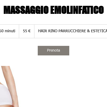
MASSAGGIO EMOLINFATICO
55
euro
50 minuti
5
55 €
HAIR RINO PARRUCCHIERE & ESTETIC
0
m
i
Prenota
n
u
t
i