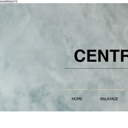
HAIRRINO75
CENT
HOME
BALAYAGE