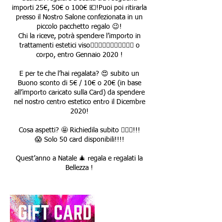
importi 25€, 50€ o 100€ 💶!Puoi poi ritirarla
presso il Nostro Salone confezionata in un
piccolo pacchetto regalo 😉!
Chi la riceve, potrà spendere l’importo in
trattamenti estetici viso💆🏻‍♀️🧖🏻‍♀️🧖‍♂️💆🏻‍♂️ o
corpo, entro Gennaio 2020 !
E per te che l’hai regalata? 😍 subito un
Buono sconto di 5€ / 10€ o 20€ (in base
all’importo caricato sulla Card) da spendere
nel nostro centro estetico entro il Dicembre
2020!
Cosa aspetti? 🤩 Richiedila subito 🏃🏻‍♀️!!!
😱 Solo 50 card disponibili!!!!
Quest’anno a Natale 🎄 regala e regalati la
Bellezza !