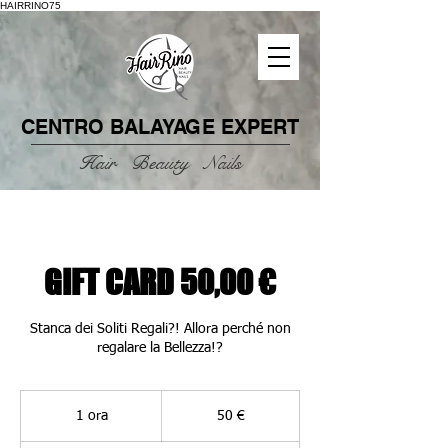
HAIRRINO75
CENTRO
BALAYAGE
EXPERT
Hair Beauty Nails
GIFT CARD 50,00 €
Stanca dei Soliti Regali?! Allora perché non
regalare la Bellezza!?
50
euro
1 ora
1
50 €
o