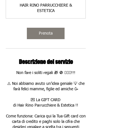
r
HAIR RINO PARRUCCHIERE &
ESTETICA
Prenota
Descrizione del servizio
Non fare i soliti regali 🎁 🚫 🤦🏻‍♀️!!!
⚠️ Noi abbiamo avuto un’idea geniale 💡 che
farà felici mamme, figlie ed amiche 🥳
💌 La GIFT CARD
di Hair Rino Parrucchiere & Estetica !!
Come funziona: Carica qui la Tua Gift card con
carta di credito e paghi solo la cifra che
desideri regalare a scelta tra i seguenti